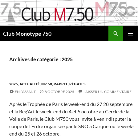
Aller
au
contenu
Recherche
Club Monotype 750
MENU
PRINCI
Archives de catégorie : 2025
2025
,
ACTUALITÉ
,
M7.50
,
RAPPEL
,
RÉGATES
EN PASSANT
8 OCTOBRE 2025
LAISSER UN COMMENTAIRE
Après le Trophée de Paris le week-end du 27 28 septembre
et la Reg’Art le week-end du 4 et 5 octobre au Cercle de la
Voile de Paris, le Club M750 vous invite à venir disputer la
coupe de l’Erdre organisée par le SNO à Carquefou le week-
end du 25 et 26 octobre.