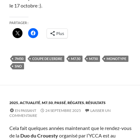
le 17 octobre :).
PARTAGER :
Plus
7M50
COUPE DE L'ERDRE
M7.50
M750
MONOTYPE
SNO
2025
,
ACTUALITÉ
,
M7.50
,
PASSÉ
,
RÉGATES
,
RÉSULTATS
EN PASSANT
24 SEPTEMBRE 2025
LAISSER UN
COMMENTAIRE
Cela fait quelques années maintenant que le rendez-vous
de la
Duo du Crouesty
organisé par l’YCCA est au