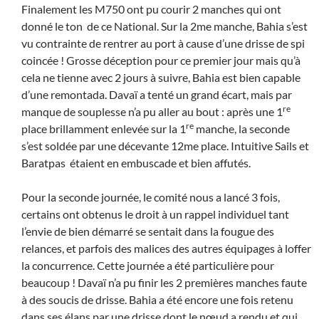
Finalement les M750 ont pu courir 2 manches qui ont
donné le ton de ce National. Sur la 2me manche, Bahia s’est
vu contrainte de rentrer au port à cause d’une drisse de spi
coincée ! Grosse déception pour ce premier jour mais qu’à
cela ne tienne avec 2 jours à suivre, Bahia est bien capable
d’une remontada. Davaï a tenté un grand écart, mais par
re
manque de souplesse n’a pu aller au bout : après une 1
re
place brillamment enlevée sur la 1
manche, la seconde
s’est soldée par une décevante 12me place. Intuitive Sails et
Baratpas étaient en embuscade et bien affutés.
Pour la seconde journée, le comité nous a lancé 3 fois,
certains ont obtenus le droit à un rappel individuel tant
l’envie de bien démarré se sentait dans la fougue des
relances, et parfois des malices des autres équipages à loffer
la concurrence. Cette journée a été particulière pour
beaucoup ! Davaï n’a pu finir les 2 premières manches faute
à des soucis de drisse. Bahia a été encore une fois retenu
dans ses élans par une drisse dont le nœud a rendu et qui