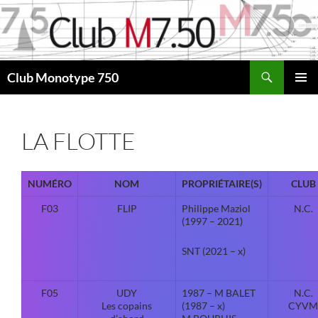
Aller
au
contenu
Recherche
Club Monotype 750
MENU
PRINCI
LA FLOTTE
NUMÉRO
NOM
PROPRIÉTAIRE(S)
CLUB
F03
FLIP
Philippe Maziol
N.C.
(1997 – 2021)
SNT (2021 – x)
F05
UDY
1987 – M BALET
N.C.
Les copains
(1987 – x)
CYVM