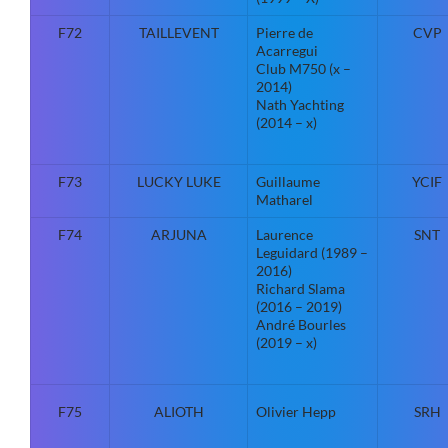
F72
TAILLEVENT
Pierre de
CVP
Acarregui
Club M750 (x –
2014)
Nath Yachting
(2014 – x)
F73
LUCKY LUKE
Guillaume
YCIF
Matharel
F74
ARJUNA
Laurence
SNT
Leguidard (1989 –
2016)
Richard Slama
(2016 – 2019)
André Bourles
(2019 – x)
F75
ALIOTH
Olivier Hepp
SRH