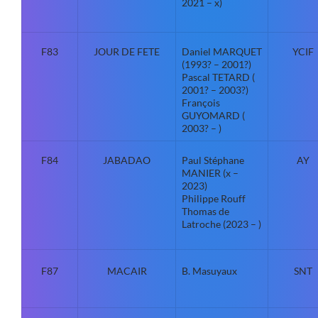
2021 – x)
F83
JOUR DE FETE
Daniel MARQUET
YCIF
(1993? – 2001?)
Pascal TETARD (
2001? – 2003?)
François
GUYOMARD (
2003? – )
F84
JABADAO
Paul Stéphane
AY
MANIER (x –
2023)
Philippe Rouff
Thomas de
Latroche (2023 – )
F87
MACAIR
B. Masuyaux
SNT