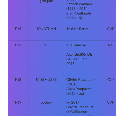
groQuik
Patrick Walhain
(1998 – 2014)
Eric Pouillaude
(2016 – x)
F15
JONATHAN
Jérôme Barre
CVP
F17
NC
M. Brétéché
NC
Axel LEGRIX DE
LA SALLE ???? –
2018
F18
MISS ALIZEE
Olivier Pascaud (x
YCIF
– 2015)
Alain Poupaert
(2015 – xx)
F19
LoGeek
(x- 2017)
CVP
Loic de Rancourt
et Guillaume