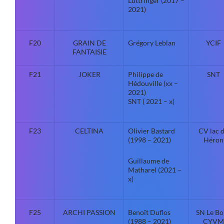
Luttringer (2017 –
2021)
F20
GRAIN DE
Grégory Leblan
YCIF
FANTAISIE
F21
JOKER
Philippe de
SNT
Hédouville (xx –
2021)
SNT ( 2021 – x)
F23
CELTINA
Olivier Bastard
CV lac 
(1998 – 2021)
Héron
Guillaume de
Matharel (2021 –
x)
F25
ARCHI PASSION
Benoît Duflos
SN Le B
(1988 – 2021)
CYVM