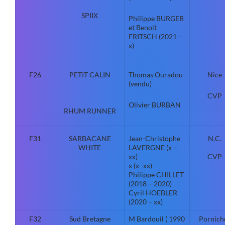
SPIIX
Philippe BURGER
et Benoit
FRITSCH (2021 –
x)
F26
PETIT CALIN
Thomas Ouradou
Nice
(vendu)
CVP
Olivier BURBAN
RHUM RUNNER
F31
SARBACANE
Jean-Christophe
N.C.
WHITE
LAVERGNE (x –
xx)
CVP
x (x -xx)
Philippe CHILLET
(2018 – 2020)
Cyril HOEBLER
(2020 – xx)
F32
Sud Bretagne
M Bardouil ( 1990
Pornich