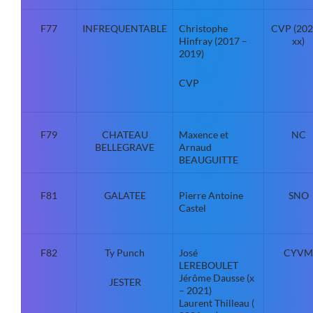
F77
INFREQUENTABLE
Christophe
CVP (202
Hinfray (2017 –
xx)
2019)
CVP
F79
CHATEAU
Maxence et
NC
BELLEGRAVE
Arnaud
BEAUGUITTE
F81
GALATEE
Pierre Antoine
SNO
Castel
F82
Ty Punch
José
CYVM
LEREBOULET
Jérôme Dausse (x
JESTER
– 2021)
Laurent Thilleau (