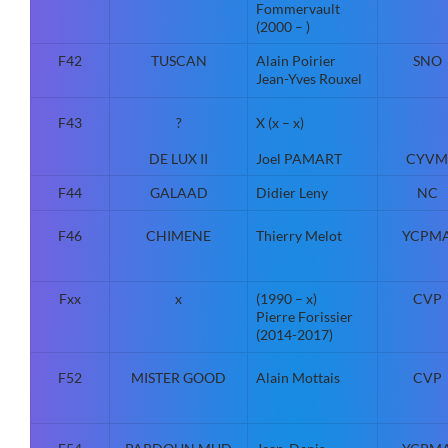
Fommervault
(2000 – )
F42
TUSCAN
Alain Poirier
SNO
Jean-Yves Rouxel
F43
?
X (x – x)
DE LUX II
Joel PAMART
CYVM
F44
GALAAD
Didier Leny
NC
F46
CHIMENE
Thierry Melot
YCPM
Fxx
x
(1990 – x)
CVP
Pierre Forissier
(2014-2017)
F52
MISTER GOOD
Alain Mottais
CVP