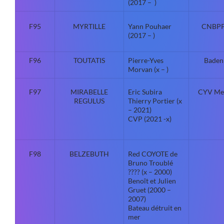
(2017 – )
F95
MYRTILLE
Yann Pouhaer
CNBP
(2017 – )
F96
TOUTATIS
Pierre-Yves
Baden
Morvan (x – )
F97
MIRABELLE
Eric Subira
CYV Me
REGULUS
Thierry Portier (x
– 2021)
CVP (2021 -x)
F98
BELZEBUTH
Red COYOTE de
Bruno Troublé
???? (x – 2000)
Benoît et Julien
Gruet (2000 –
2007)
Bateau détruit en
mer