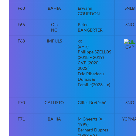
F63
BAHIA
Erwann
SNLB
GOURDON
F66
Oia
Peter
SNO
NC
BANGERTER
F68
IMPULS
xx
(x – x)
CVP
Philippe SZELLOS
(2018 – 2019)
CVP (2020 –
2022 )
Eric Ribadeau
Dumas &
Famille(2023 – x)
F70
CALLISTO
Gilles Brétéché
SNO
F71
BAHIA
M Gheerts (X –
YCPM
1999)
Bernard Duprès
(1999 – X)