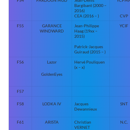
F54
PARDOUN MUD
Jean-Denis
YCPM
Bargibant (2000 –
2016)
CEA (2016 – )
CVP
F55
GARANCE
Jean-Philippe
YCIF
WINDWARD
Haag (19xx –
2015)
Patrick-Jacques
Guiraud (2015 – )
F56
Lazor
Hervé Pouliquen
(x – x)
GoldenEyes
F57
F58
LODKA IV
Jacques
SNT
Dewannieux
F61
ARISTA
Christian
N.C.
VERNET