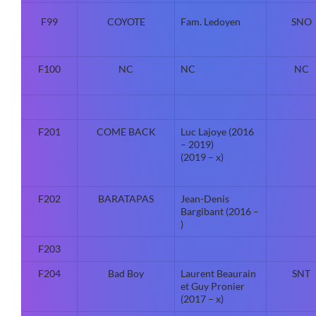
F99
COYOTE
Fam. Ledoyen
SNO
F100
NC
NC
NC
F201
COME BACK
Luc Lajoye (2016
– 2019)
(2019 – x)
F202
BARATAPAS
Jean-Denis
Bargibant (2016 –
)
F203
F204
Bad Boy
Laurent Beaurain
SNT
et Guy Pronier
(2017 – x)