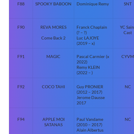
F88
SPOOKY BABOON
Dominique Remy
SNT
F90
REVA MORES
Franck Chaplain
YC Sain
(? – ?)
Cast
Come Back 2
Luc LAJOYE
(2019 – x)
F91
MAGIC
Pascal Carmier (x
CYVM
2022)
Remy KLEIN
(2022 – )
F92
COCO TAHI
Guy PRONIER
NC
(2012 – 2017)
Jerome Dausse
2017
F94
APPLE MOI
Paul Vandame
NC
SATANAS
(2010 – 2017)
Alain Albertus