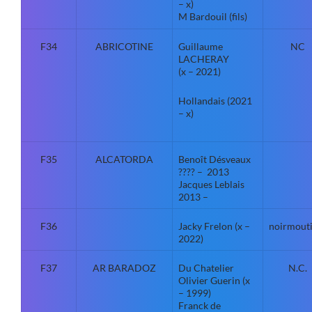
– x)
M Bardouil (fils)
F34
ABRICOTINE
Guillaume
NC
LACHERAY
(x – 2021)
Hollandais (2021
– x)
F35
ALCATORDA
Benoît Désveaux
???? – 2013
Jacques Leblais
2013 –
F36
Jacky Frelon (x –
noirmouti
2022)
F37
AR BARADOZ
Du Chatelier
N.C.
Olivier Guerin (x
– 1999)
Franck de