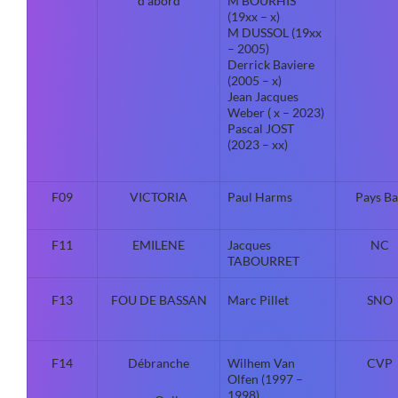
d’abord
M BOURHIS
(19xx – x)
M DUSSOL (19xx
– 2005)
Derrick Baviere
(2005 – x)
Jean Jacques
Weber ( x – 2023)
Pascal JOST
(2023 – xx)
F09
VICTORIA
Paul Harms
Pays Ba
F11
EMILENE
Jacques
NC
TABOURRET
F13
FOU DE BASSAN
Marc Pillet
SNO
F14
Débranche
Wilhem Van
CVP
Olfen (1997 –
1998)