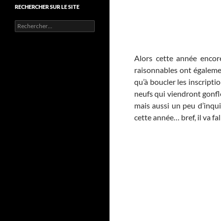
RECHERCHER SUR LE SITE
Rechercher :
Alors cette année encore
raisonnables ont égalemen
qu’à boucler les inscript
neufs qui viendront gonfl
mais aussi un peu d’inqui
cette année… bref, il va fa