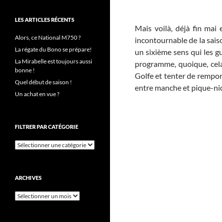
LES ARTICLES RÉCENTS
Mais voilà, déjà fin ma
Alors, ce National M750 ?
incontournable de la sais
La régate du Bono se prépare!
un sixième sens qui les g
La Mirabelle est toujours aussi
programme, quoique, cela 
bonne !
Golfe et tenter de rempor
Quel début de saison !
entre manche et pique-niq
Un achat en vue ?
FILTRER PAR CATÉGORIE
Filtrer
par
catégorie
ARCHIVES
Archives