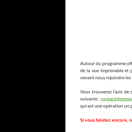
Autour du programme offic
de la vue imprenable et 
venant nous rejoindre les 
Vous trouverez l’avis de 
suivante :
contact@mono
qui est une opération un p
Si vous hésitez encore, n