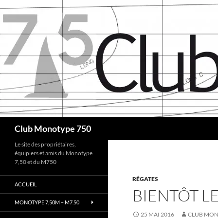
Aller
au
contenu
Recherche
Club Monotype 750
Le site des propriétaires,
équipiers et amis du Monotype
7,50 et du M750
RÉGATES
ACCUEIL
BIENTÔT L
MONOTYPE 7,50M – M7.50
25 MAI 2016
CLUB MONO