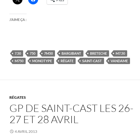
J’AIME ÇA :
7.50
750
7M50
BARGIBANT
BRETECHE
M7.50
M750
MONOTYPE
RÉGATE
SAINT-CAST
VANDAME
RÉGATES
GP DE SAINT-CAST LES 26-
27 ET 28 AVRIL
4 AVRIL 2013