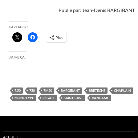
Publié par: Jean-Denis BARGIBANT
PARTAGER :
Plus
J’AIME ÇA :
7.50
750
7M50
BARGIBANT
BRETECHE
CHAPLAIN
MONOTYPE
RÉGATE
SAINT-CAST
VANDAME
ACCUEIL