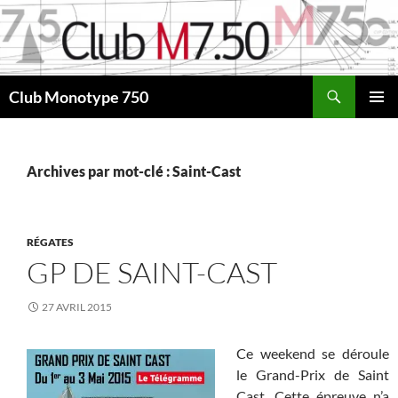
Aller
au
contenu
Recherche
Club Monotype 750
MENU
PRINCI
Archives par mot-clé : Saint-Cast
RÉGATES
GP DE SAINT-CAST
27 AVRIL 2015
Ce weekend se déroule
le Grand-Prix de Saint
Cast. Cette épreuve n’a