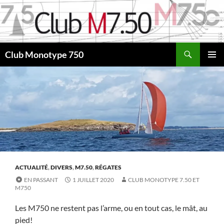
Aller
au
contenu
Recherche
Club Monotype 750
MENU
PRINCI
ACTUALITÉ
,
DIVERS
,
M7.50
,
RÉGATES
EN PASSANT
1 JUILLET 2020
CLUB MONOTYPE 7.50 ET
M750
Les M750 ne restent pas l’arme, ou en tout cas, le mât, au
pied!