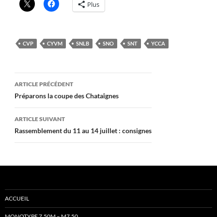
Plus
CVP
CYVM
SNLB
SNO
SNT
YCCA
Navigation
ARTICLE PRÉCÉDENT
des
Préparons la coupe des Chataîgnes
articles
ARTICLE SUIVANT
Rassemblement du 11 au 14 juillet : consignes
ACCUEIL
MONOTYPE 7,50M – M7.50