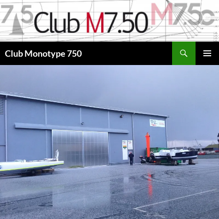
Aller
au
contenu
Recherche
Club Monotype 750
MENU
PRINCI