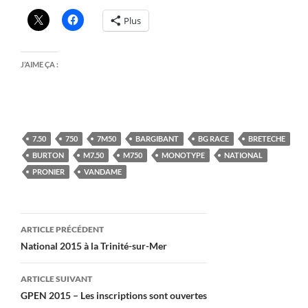
Plus
J’AIME ÇA :
7.50
750
7M50
BARGIBANT
BG RACE
BRETECHE
BURTON
M7.50
M750
MONOTYPE
NATIONAL
PRONIER
VANDAME
Navigation
ARTICLE PRÉCÉDENT
des
National 2015 à la Trinité-sur-Mer
articles
ARTICLE SUIVANT
GPEN 2015 – Les inscriptions sont ouvertes