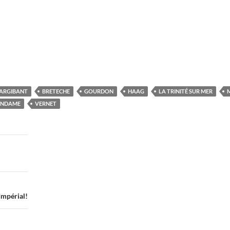
ARGIBANT
BRETECHE
GOURDON
HAAG
LA TRINITÉ SUR MER
ANDAME
VERNET
mpérial!