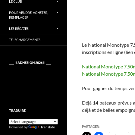
LE CLUB
POUR VENDRE, ACHETER,
REMPLACER
LES RÉGATES
TÉLÉCHARGEMENTS
Le National Monotype 7,50
inscriptions en ligne (lien
____ !! ADHÉSION 2026 !! ____
National Monotype 7,50m 
National Monotype 7,50m
Pour gagner du temps vend
Déjà 14 bateaux prévus a
déjà et de belles empoign
TRADUIRE
PARTAGER :
Powered by
Translate