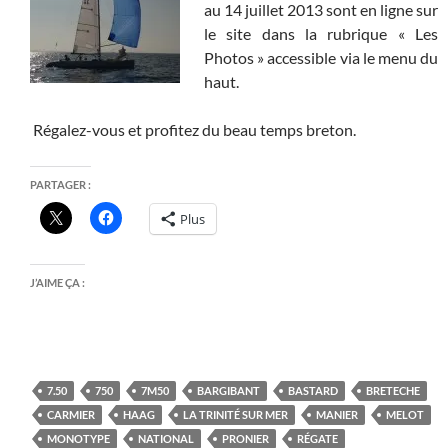
au 14 juillet 2013 sont en ligne sur
le site dans la rubrique « Les
Photos » accessible via le menu du
haut.
Régalez-vous et profitez du beau temps breton.
PARTAGER :
Plus
J’AIME ÇA :
7.50
750
7M50
BARGIBANT
BASTARD
BRETECHE
CARMIER
HAAG
LA TRINITÉ SUR MER
MANIER
MELOT
MONOTYPE
NATIONAL
PRONIER
RÉGATE