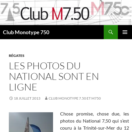
Aller
au
contenu
Recherche
Club Monotype 750
MENU
PRINCI
RÉGATES
LES PHOTOS DU
NATIONAL SONT EN
LIGNE
18 JUILLET 2013
CLUB MONOTYPE 7.50 ET M750
Chose promise, chose due, les
photos du National 7,50 qui s’est
couru à la Trinité-sur-Mer du 12