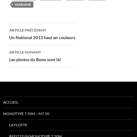
VANDAME
Navigation
ARTICLE PRÉCÉDENT
des
Un National 2013 haut en couleurs
articles
ARTICLE SUIVANT
Les photos du Bono sont là!
ACCUEIL
MONOTYPE 7,50M – M7.50
LA FLOTTE
REFIT D’UN MONOTYPE 7,50M