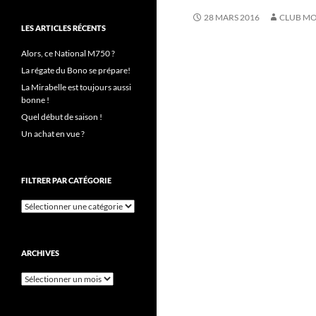
28 MARS 2016
CLUB MO
LES ARTICLES RÉCENTS
Alors, ce National M750 ?
La régate du Bono se prépare!
La Mirabelle est toujours aussi
bonne !
Quel début de saison !
Un achat en vue ?
FILTRER PAR CATÉGORIE
Filtrer
par
catégorie
ARCHIVES
Archives