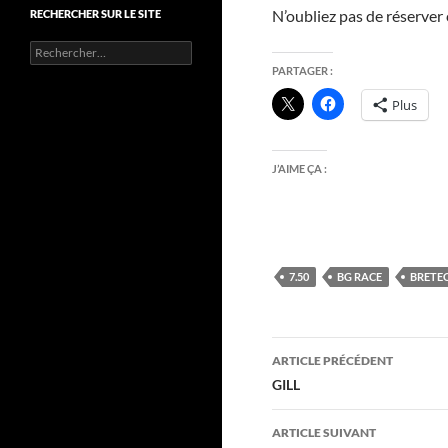
N’oubliez pas de réserver 
RECHERCHER SUR LE SITE
Rechercher :
PARTAGER :
Plus
J’AIME ÇA :
7.50
BG RACE
BRETE
Navigation
ARTICLE PRÉCÉDENT
des
GILL
articles
ARTICLE SUIVANT