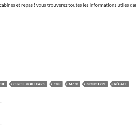
cabines et repas ! vous trouverez toutes les informations utiles dan
CHE
CERCLE VOILE PARIS
CVP
M7.50
MONOTYPE
RÉGATE