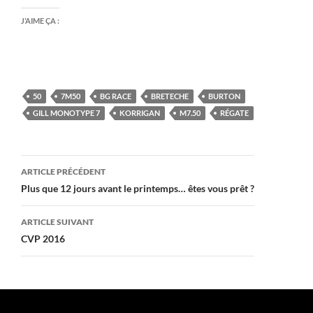
J’AIME ÇA :
50
7M50
BG RACE
BRETECHE
BURTON
GILL MONOTYPE 7
KORRIGAN
M7.50
RÉGATE
Navigation
ARTICLE PRÉCÉDENT
des
Plus que 12 jours avant le printemps… êtes vous prêt ?
articles
ARTICLE SUIVANT
CVP 2016