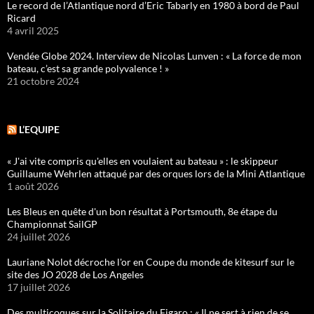
Le record de l’Atlantique nord d’Eric Tabarly en 1980 à bord de Paul
Ricard
4 avril 2025
Vendée Globe 2024. Interview de Nicolas Lunven : « La force de mon
bateau, c’est sa grande polyvalence ! »
21 octobre 2024
L’EQUIPE
« J'ai vite compris qu'elles en voulaient au bateau » : le skippeur
Guillaume Wehrlen attaqué par des orques lors de la Mini Atlantique
1 août 2026
Les Bleus en quête d'un bon résultat à Portsmouth, 8e étape du
Championnat SailGP
24 juillet 2026
Lauriane Nolot décroche l'or en Coupe du monde de kitesurf sur le
site des JO 2028 de Los Angeles
17 juillet 2026
Des multicoques sur la Solitaire du Figaro : « Il ne sert à rien de se