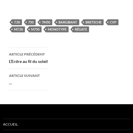
7.50
750
7M50
BARGIBANT
BRETECHE
CVP
M7.50
M750
MONOTYPE
RÉGATE
Navigation
ARTICLE PRÉCÉDENT
des
L’Erdre au fil du soleil
articles
ARTICLE SUIVANT
…
ACCUEIL