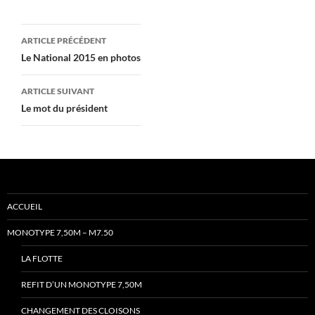
Navigation
ARTICLE PRÉCÉDENT
des
Le National 2015 en photos
articles
ARTICLE SUIVANT
Le mot du président
ACCUEIL
MONOTYPE 7,50M – M7.50
LA FLOTTE
REFIT D’UN MONOTYPE 7,50M
CHANGEMENT DES CLOISONS