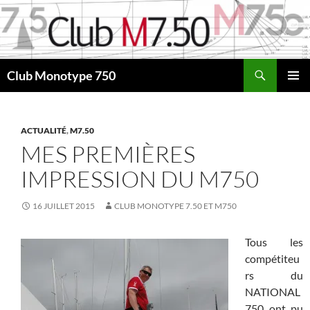
Aller
au
contenu
Recherche
Club Monotype 750
MENU
PRINCI
ACTUALITÉ
,
M7.50
MES PREMIÈRES
IMPRESSION DU M750
16 JUILLET 2015
CLUB MONOTYPE 7.50 ET M750
Tous les
compétiteu
rs du
NATIONAL
750 ont pu