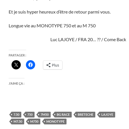
Et je suis hyper heureux d’être de retour parmi vous.
Longue vie au MONOTYPE 750 et au M 750
Luc LAJOYE / FRA 20… ?? / Come Back
PARTAGER :
Plus
J’AIME ÇA :
7.50
750
7M50
BG RACE
BRETECHE
LAJOYE
M7.50
M750
MONOTYPE