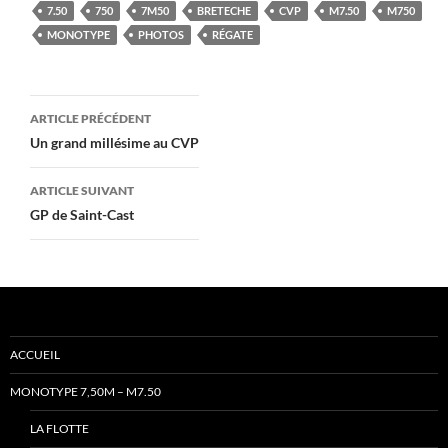
7.50
750
7M50
BRETECHE
CVP
M7.50
M750
MONOTYPE
PHOTOS
RÉGATE
Navigation
ARTICLE PRÉCÉDENT
des
Un grand millésime au CVP
articles
ARTICLE SUIVANT
GP de Saint-Cast
ACCUEIL
MONOTYPE 7,50M – M7.50
LA FLOTTE