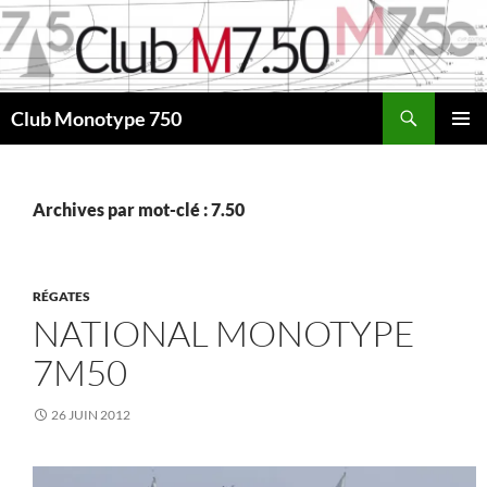
Aller
au
contenu
Recherche
Club Monotype 750
MENU
PRINCI
Archives par mot-clé : 7.50
RÉGATES
NATIONAL MONOTYPE
7M50
26 JUIN 2012