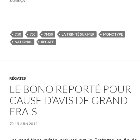
J’AIME ÇA :
7.50
750
7M50
LA TRINITÉ SUR MER
MONOTYPE
NATIONAL
RÉGATE
RÉGATES
LE BONO REPORTÉ POUR
CAUSE D’AVIS DE GRAND
FRAIS
15 JUIN 2012
Les conditions météo prévues sur la Bretagne en fin de