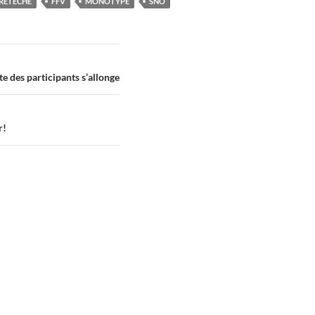
RETECHE
FFV
MONOTYPE
SNO
te des participants s’allonge
r!