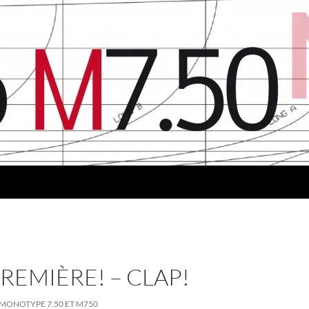
REMIÈRE! – CLAP!
MONOTYPE 7.50 ET M750