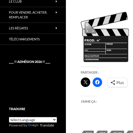
LE CLUB
POUR VENDRE, ACHETER,
REMPLACER
LES RÉGATES
TÉLÉCHARGEMENTS
____ !! ADHÉSION 2026 !! ____
PARTAGER :
Plus
J’AIME ÇA :
TRADUIRE
Powered by
Translate