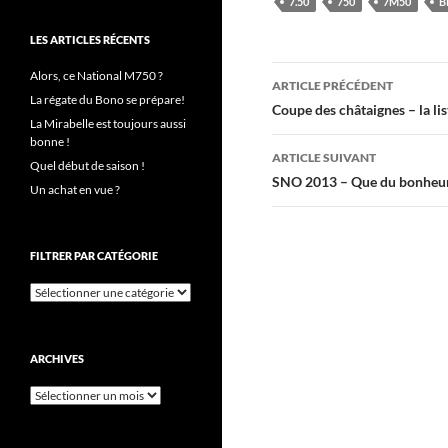
7.50
750
7M50
B
LES ARTICLES RÉCENTS
Navigation
Alors, ce National M750 ?
ARTICLE PRÉCÉDENT
La régate du Bono se prépare!
des
Coupe des châtaignes – la lis
La Mirabelle est toujours aussi
articles
bonne !
ARTICLE SUIVANT
Quel début de saison !
SNO 2013 – Que du bonheu
Un achat en vue ?
FILTRER PAR CATÉGORIE
Filtrer
par
catégorie
ARCHIVES
Archives