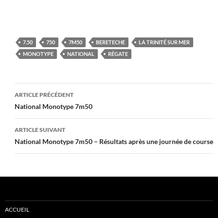
7.50
750
7M50
BERETECHE
LA TRINITÉ SUR MER
MONOTYPE
NATIONAL
RÉGATE
Navigation
ARTICLE PRÉCÉDENT
des
National Monotype 7m50
articles
ARTICLE SUIVANT
National Monotype 7m50 – Résultats après une journée de course
ACCUEIL