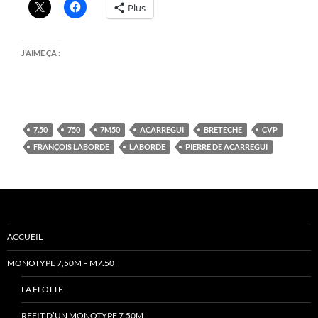
Plus
J’AIME ÇA :
7.50
750
7M50
ACARREGUI
BRETECHE
CVP
FRANÇOIS LABORDE
LABORDE
PIERRE DE ACARREGUI
ACCUEIL
MONOTYPE 7,50M – M7.50
LA FLOTTE
REFIT D’UN MONOTYPE 7,50M