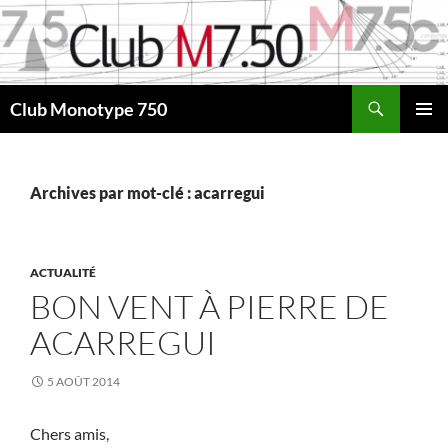
Aller
au
contenu
Recherche
Club Monotype 750
MENU
PRINCI
Archives par mot-clé : acarregui
ACTUALITÉ
BON VENT À PIERRE DE
ACARREGUI
5 AOÛT 2014
Chers amis,