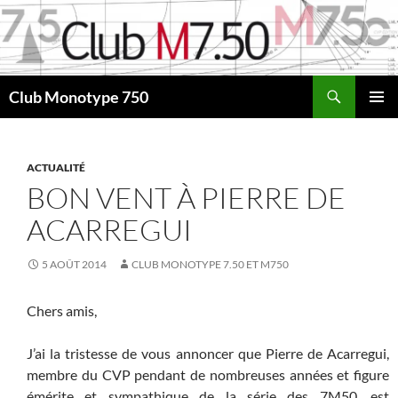
Aller
au
contenu
Recherche
Club Monotype 750
MENU
PRINCI
ACTUALITÉ
BON VENT À PIERRE DE
ACARREGUI
5 AOÛT 2014
CLUB MONOTYPE 7.50 ET M750
Chers amis,
J’ai la tristesse de vous annoncer que Pierre de Acarregui,
membre du CVP pendant de nombreuses années et figure
émérite et sympathique de la série des 7M50, est