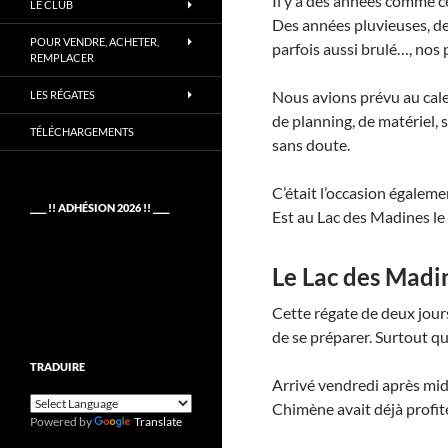
Il y a des années comme ce
LE CLUB
Des années pluvieuses, de
POUR VENDRE, ACHETER,
parfois aussi brulé…, nos 
REMPLACER
Nous avions prévu au calen
LES RÉGATES
de planning, de matériel,
TÉLÉCHARGEMENTS
sans doute.
C’était l’occasion égalem
____ !! ADHÉSION 2026 !! ____
Est au Lac des Madines le
Le Lac des Madi
Cette régate de deux jours
de se préparer. Surtout qu
TRADUIRE
Arrivé vendredi après mid
Chimène avait déjà profit
Powered by
Translate