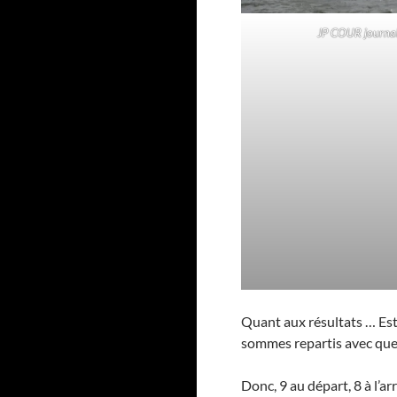
JP COUR journal
Quant aux résultats … Es
sommes repartis avec quel
Donc, 9 au départ, 8 à l’ar