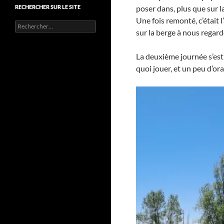
RECHERCHER SUR LE SITE
poser dans, plus que sur l
Une fois remonté, c’était l
Rechercher :
sur la berge à nous regard
La deuxième journée s’est 
quoi jouer, et un peu d’ora