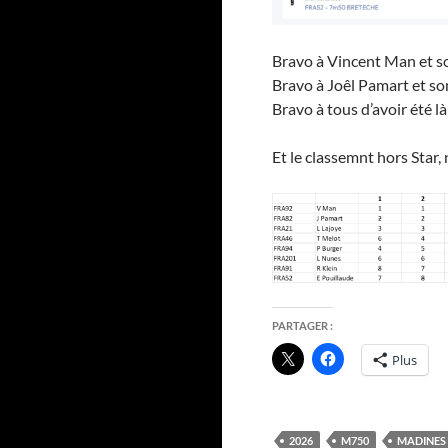
Bravo à Vincent Man et s
Bravo à Joêl Pamart et so
Bravo à tous d’avoir été là
Et le classemnt hors Star, 
PARTAGER :
Plus
2026
M750
MADINES