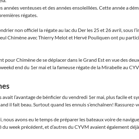
la.
s années venteuses et des années ensoleillées. Cette année a démar
premières régates.
drier non officiel la régate au lac du Der les 25 et 26 avril, sous
 seul Chimène avec Thierry Melot et Hervé Pouliquen ont pu partici
ent pour Chimène de se déplacer dans le Grand Est en vue des deux r
 weekd end du 1er mai et la fameuse régate de la Mirabelle au C
nes
 avait l’avantage de bénficier du vendredi 1er mai, plus facile et s
and il fait beau. Surtout quand les ennuis s’enchaînen! Rassurez-v
i, nous avons eu le temps de préparer les bateaux voire de navigue
é du week précédent, et d’autres du CYVM avaient également déjà r