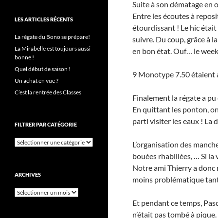
Suite à son dématage en o
Entre les écoutes à reposit
LES ARTICLES RÉCENTS
étourdissant ! Le hic était
La régate du Bono se prépare!
suivre. Du coup, grâce à 
La Mirabelle est toujours aussi
en bon état. Ouf… le weeke
bonne !
Quel début de saison !
9 Monotype 7.50 étaient 
Un achat en vue ?
C’est la rentrée des Classes
Finalement la régate a 
En quittant les ponton, on
parti visiter les eaux ! La
FILTRER PAR CATÉGORIE
Filtrer
L’organisation des manche
par
bouées rhabillées, … Si la 
catégorie
Notre ami Thierry a donc r
ARCHIVES
moins problématique tant 
Archives
Et pendant ce temps, Pasca
n’était pas tombé à pique.