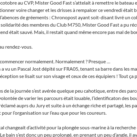
cotobre au CVP, Mister Good Fast s’attelait à remettre le bateau e
ionner voire changer et les drisses à rempalcer ce vendredi était bie
 l’abences de gréements : Chronopost ayant soit-disant livré un colis
la solidarité des membres du Club M750, Mister Good Fast a pu réc
nd était sauvé. Mais, il restait quand même encore pas mal de boul
au rendez-vous.
pu commencer normalement. Normalement ? Presque …
 a vu un Pascal Jost dépité sur FRA05, tenant sa barre dans les main
 déception se lisait sur son visage et ceux de ces équipiers ! Tout ça 
s de la journée s’est avérée quelque peu cahotique, entre des parc
volontée de varier les parcours était louable, l’identificaton des b
éclamé auprs du Jury et suite à un échange riche et partagé, les p
pour l’organisation sur l’eau que pour les coureurs.
l changeait d’activité pour la plongée sous-marine à la recherche d
 Le bain s’est donc un peu prolongé. en prenant un peu d’angle, il a