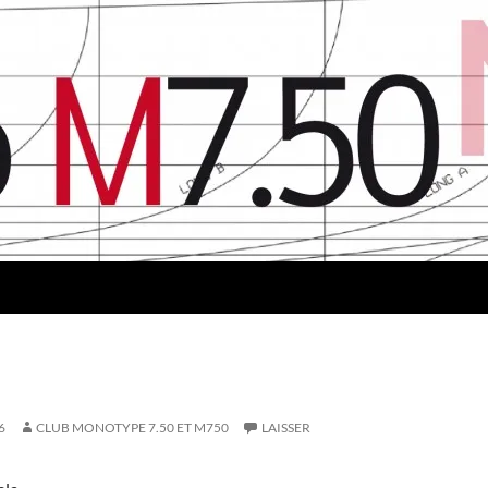
6
CLUB MONOTYPE 7.50 ET M750
LAISSER