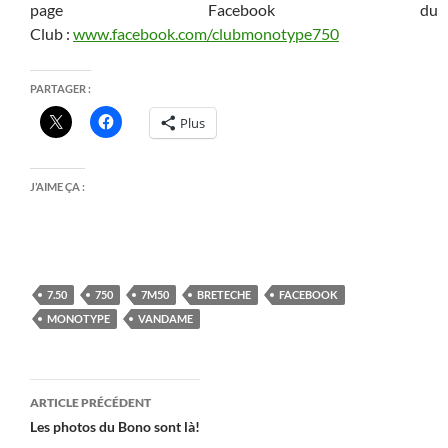
page Facebook du
Club :
www.facebook.com/clubmonotype750
PARTAGER :
Plus
J’AIME ÇA :
7.50
750
7M50
BRETECHE
FACEBOOK
MONOTYPE
VANDAME
Navigation
ARTICLE PRÉCÉDENT
des
Les photos du Bono sont là!