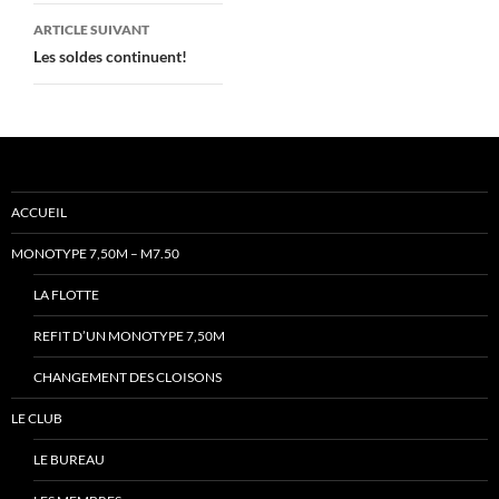
articles
ARTICLE SUIVANT
Les soldes continuent!
ACCUEIL
MONOTYPE 7,50M – M7.50
LA FLOTTE
REFIT D’UN MONOTYPE 7,50M
CHANGEMENT DES CLOISONS
LE CLUB
LE BUREAU