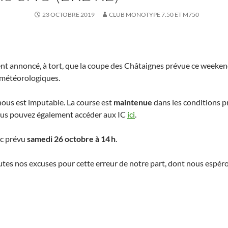
23 OCTOBRE 2019
CLUB MONOTYPE 7.50 ET M750
t annoncé, à tort, que la coupe des Châtaignes prévue ce weekend
 météorologiques.
nous est imputable. La course est
maintenue
dans les conditions pr
ous pouvez également accéder aux IC
ici
.
nc prévu
samedi 26 octobre à 14 h
.
es nos excuses pour cette erreur de notre part, dont nous espérons