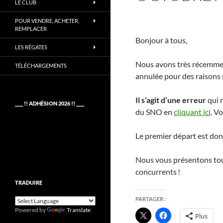
LE CLUB
POUR VENDRE, ACHETER,
REMPLACER
Bonjour à tous,
LES RÉGATES
Nous avons très récemmen
TÉLÉCHARGEMENTS
annulée pour des raisons
Il s’agit d’une erreur
qui 
____ !! ADHÉSION 2026 !! ____
du SNO en
cliquant ici
. V
Le premier départ est do
Nous vous présentons tout
concurrents !
TRADUIRE
PARTAGER :
Powered by
Translate
Plus