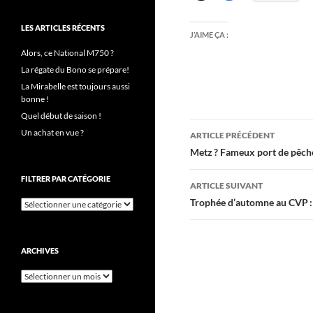
LES ARTICLES RÉCENTS
J’AIME ÇA :
Alors, ce National M750 ?
La régate du Bono se prépare!
La Mirabelle est toujours aussi
bonne !
Quel début de saison !
Navigation
Un achat en vue ?
ARTICLE PRÉCÉDENT
des
Metz ? Fameux port de pêche
articles
FILTRER PAR CATÉGORIE
ARTICLE SUIVANT
Trophée d’automne au CVP : 
Filtrer
par
catégorie
ARCHIVES
Archives