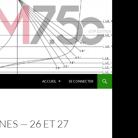
ACCUEIL
SE CONNECTER
ES — 26 ET 27