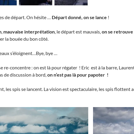
es de départ. On hésite …
Départ donné, on se lance
!
n
,
mauvaise interprétation
, le départ est mauvais,
on se retrouve
er la bouée du bon côté.
teaux s’éloignent…Bye, bye …
e re-concentre : on est là pour régater ! Eric est à la barre, Lauren
pas de discussion à bord,
on n’est pas là pour papoter !
 les spis se lancent. La vision est spectaculaire, les spis flottent