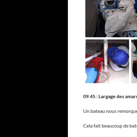
09.45 : Largage des amar
Un bateau nous remorque, 
Cela fait beaucoup de bat