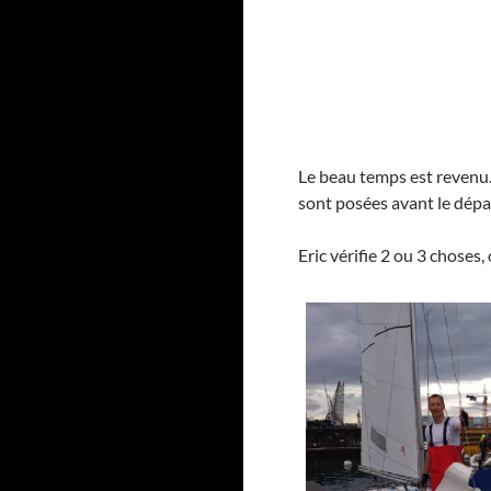
Le beau temps est revenu
sont posées avant le dépa
Eric vérifie 2 ou 3 choses,