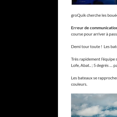
groQuik cherche les boué
Erreur de communicatio
course pour arriver à pass
Demi tour toute ! Les ba
Très rapidement l’équipe s
Lofe, Abat.. ; 5 degrés … 
Les bateaux se rapprochent,
couleurs.