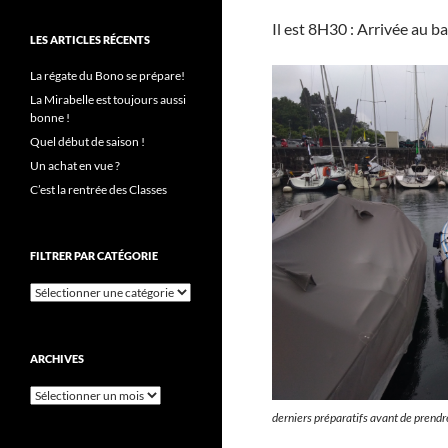
Il est 8H30 : Arrivée au 
LES ARTICLES RÉCENTS
La régate du Bono se prépare!
La Mirabelle est toujours aussi
bonne !
Quel début de saison !
Un achat en vue ?
C’est la rentrée des Classes
FILTRER PAR CATÉGORIE
Filtrer
par
catégorie
ARCHIVES
Archives
derniers préparatifs avant de prendre