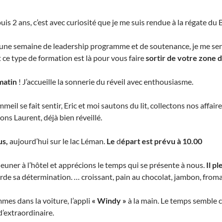
uis 2 ans, c’est avec curiosité que je me suis rendue à la régate d
une semaine de leadership programme et de soutenance, je me sen
 ce type de formation est là pour vous faire
sortir de votre
zone d
matin
! J’accueille la sonnerie du réveil avec enthousiasme.
il se fait sentir, Eric et moi sautons du lit, collectons nos affai
ns Laurent, déjà bien réveillé.
us,
aujourd’hui sur le lac Léman.
Le
d
épart est prévu à 10.00
euner à l’hôtel et apprécions le temps qui se présente à nous.
Il p
de sa détermination. … croissant, pain au chocolat, jambon, froma
mes dans la voiture, l’appli
« Windy »
à la main. Le temps semble c
d’extraordinaire.