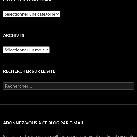
Filtrer
par
catégorie
ARCHIVES
Archives
RECHERCHER SUR LE SITE
Rechercher :
ABONNEZ-VOUS À CE BLOG PAR E-MAIL.
Saisissez votre adresse e-mail pour vous abonner à ce blog et recevoir