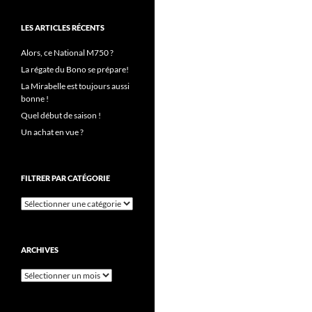
LES ARTICLES RÉCENTS
Alors, ce National M750 ?
La régate du Bono se prépare!
La Mirabelle est toujours aussi
bonne !
Quel début de saison !
Un achat en vue ?
FILTRER PAR CATÉGORIE
Filtrer
par
catégorie
ARCHIVES
Archives