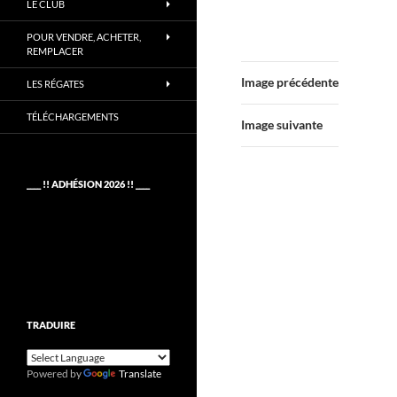
LE CLUB
POUR VENDRE, ACHETER,
REMPLACER
Image précédente
LES RÉGATES
TÉLÉCHARGEMENTS
Image suivante
____ !! ADHÉSION 2026 !! ____
TRADUIRE
Powered by
Translate